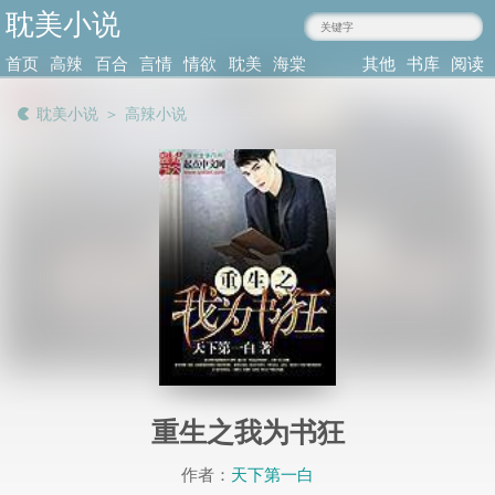
耽美小说
zhaoia.com
首页
高辣
百合
言情
情欲
耽美
海棠
其他
书库
阅读
小说
肉文
小说
小说
小说
耽美
类型
记录
耽美小说
＞
高辣小说
重生之我为书狂
作者：
天下第一白