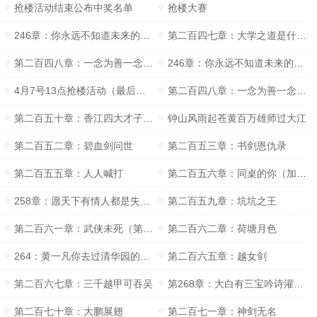
抢楼活动结束公布中奖名单
抢楼大赛
246章：你永远不知道未来的你会有多强大
第二百四七章：大学之道是什么意思？
第二百四八章：一念为善一念为恶
246章：你永远不知道未来的你会有多强大
4月7号13点抢楼活动（最后一次）
第二百四八章：一念为善一念为恶
第二百五十章：香江四大才子（求月票）
钟山风雨起苍黄百万雄师过大江
第二百五二章：碧血剑问世
第二百五三章：书剑恩仇录
第二百五五章：人人喊打
第二百五六章：同桌的你（加更送上）
258章：愿天下有情人都是失散多年的兄妹
第二百五九章：坑坑之王
第二百六一章：武侠未死（第五更）
第二百六二章：荷塘月色
264：黄一凡你去过清华园的荷塘边吗？
第二百六五章：越女剑
第二百六七章：三千越甲可吞吴
第268章：大白有三宝吟诗灌水和求票
第二百七十章：大鹏展翅
第二百七一章：神剑无名