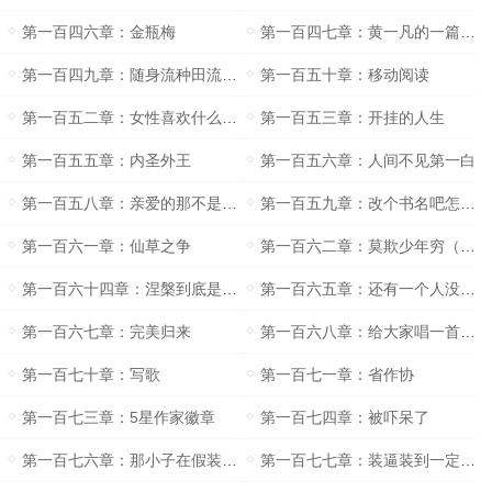
第一百四六章：金瓶梅
第一百四七章：黄一凡的一篇作文
第一百四九章：随身流种田流掌门派……
第一百五十章：移动阅读
第一百五二章：女性喜欢什么样的小说？
第一百五三章：开挂的人生
第一百五五章：内圣外王
第一百五六章：人间不见第一白
第一百五八章：亲爱的那不是爱情
第一百五九章：改个书名吧怎么样？
第一百六一章：仙草之争
第一百六二章：莫欺少年穷（第三更求月票）
第一百六十四章：涅槃到底是谁？
第一百六五章：还有一个人没猜到
第一百六七章：完美归来
第一百六八章：给大家唱一首最近写的歌
第一百七十章：写歌
第一百七一章：省作协
第一百七三章：5星作家徽章
第一百七四章：被吓呆了
第一百七六章：那小子在假装5星作家
第一百七七章：装逼装到一定境界了