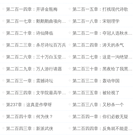
第二百一四章：开讲金瓶梅
第二百一五章：打残现代诗歌
第二百一七章：鹅鹅鹅曲项向天歌
第二百一八章：宋朝理学
第二百二十章：诗仙降临
第二百二一章：夺冠人选秋水没有之一
第二百二三章：杀尽诗坛百万兵
第二百二四章：涛天的杀气
第二百二六章：三十万白玉堂弟子
第二百二七章：这是一沟绝望的死水
第二百二九章：万人游行请愿
第二百三十章：黑夜给了我黑色的眼睛
第二百三一章：震撼诗坛
第二百三二章：轰动华国
第二百三四章：文学院最高学府（求月票）
第二百三五章：被轻视了
第237章：这真是作孽呀
第二百三八章：又秒杀一个
第二百四十章：何为侠？
第二百四一章：你们必败无疑
第二百四三章：新派武侠
第二百四四章：反角就不能是大侠吗？