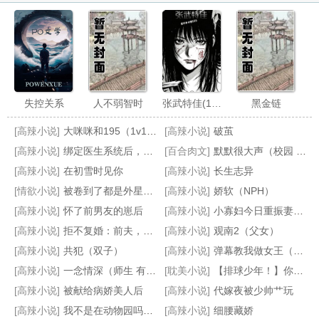
失控关系
人不弱智时
张武特佳(1v2)
黑金链
[高辣小说]
大咪咪和195（1v1，非sc）
[高辣小说]
破茧
[高辣小说]
绑定医生系统后，她咸鱼了
[百合肉文]
默默很大声（校园 1v1h ）
[高辣小说]
在初雪时见你
[高辣小说]
长生志异
[情欲小说]
被卷到了都是外星人的星系BUT你是人外控[星际原创]
[高辣小说]
娇软（NPH）
[高辣小说]
怀了前男友的崽后
[高辣小说]
小寡妇今日重振妻纲了吗
BG肉文随笔
【纯百】折翼（严厉上司是小鸟）
是小狗也是主人
恶夏
[高辣小说]
拒不复婚：前夫，滚远点！
[高辣小说]
观南2（父女）
[高辣小说]
共犯（双子）
[高辣小说]
弹幕教我做女王（基建）
[高辣小说]
一念情深（师生 有点甜）
[耽美小说]
【排球少年！】你我之间，恋心初绽 (及x影)
[高辣小说]
被献给病娇美人后
[高辣小说]
代嫁夜被少帅艹玩
[高辣小说]
我不是在动物园吗？[星际]
[高辣小说]
细腰藏娇