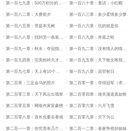
第一百七九章：500万积分的任务
第一百八十章：童话：小红帽
第一百八二章：大赛前夕
第一百八三章：多少柔情多少梦
第一百八五章：菩提本无树
第一百八六章：坑的就是你
第一百八八章：找到另一条装逼路子
第一百八九章：井底之蛙
第一百九一章：秋水：夺冠指数五颗星
第一百九二章：没有情人的情人节
第一百九四章：完美粉碎天才幻想
第一百九五章：天下散文唯我秋水
第一百九七章：天上有10个太阳
第一百九八章：后羿射日
第二百章：三足金乌的照片
第二百零一章：夺得冠军（求月票）
第二百零三章：天下风云出我辈
第二百零四章：雄关漫道真如铁
第二百零五章：网络作家富豪榜
第二百零六章：六月飞雪
第二百零八章：首长也要去看戏
第二百零九章：天下为公
第二百一一章：你究竟有几个好妹妹
第二百一二章：各家争抢好妹妹