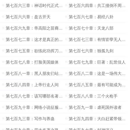
第七百六三章：神话时代正式开启
第七百六四章：共工撞倒不周山之后怎么办？
第七百六六章：盘古开天
第七百六七章：易经八卦
第七百六九章：帝高阳之苗裔兮朕皇考曰伯庸
第七百七十章：天龙八部
第七百七二章：这才是真正的大侠
第七百七三章：有情皆孽无人不冤
第七百七五章：欲练此功挥刀自宫
第七百七六章：独孤九剑
第七百七八章：打脸美国媒体
第七百七九章：巨著：乱世佳人
第七百八一章：黑人朋友们站起来吧
第七百八二章：这是一场伟大的盛事
第七百八四章：上帝行走人间
第七百八五章：最有可能成为上帝的男人
第七百八七章：该写哪部名著呢？
第七百八八章：三个火枪手
第七百九十章：网络小说征服世界
第七百九一章：虐死国外读者
第七百九三章：写作与养蛊
第七百九四章：大白赶紧带领我们去征服歪果仁呀