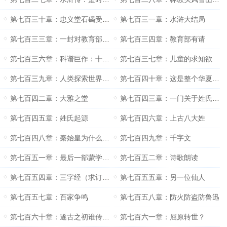
第七百三十章：忠义堂石碣受天文梁山泊英雄排座次
第七百三一章：水浒大结局
第七百三三章：一封对教育部的建议信
第七百三四章：教育部有请
第七百三六章：科谱巨作：十万个为什么
第七百三七章：儿童的求知欲
第七百三九章：人类探索世界的启蒙书
第七百四十章：这是整个华夏之福
第七百四二章：大雅之堂
第七百四三章：一门关于姓氏的学问
第七百四五章：姓氏起源
第七百四六章：上古八大姓
第七百四八章：秦始皇为什么叫赵政？
第七百四九章：千字文
第七百五一章：最后一部蒙学经典
第七百五二章：诗歌朗读
第七百五四章：三字经（求订阅）
第七百五五章：另一位仙人
第七百五七章：百家争鸣
第七百五八章：防火防盗防鲁迅
第七百六十章：遂古之初谁传道之？
第七百六一章：屈原转世？