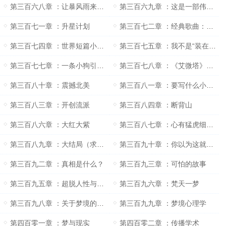
第三百六八章 ：让暴风雨来得更猛烈吧
第三百六九章 ：这是一部伟大的作品
第三百七一章 ：升星计划
第三百七二章 ：经典歌曲：昨日重现
第三百七四章 ：世界短篇小说巨匠：契诃夫
第三百七五章 ：我不是“装在套子里的人”
第三百七七章 ：一条小狗引发的血案
第三百七八章 ：《艾微塔》首映（求月票）
第三百八十章 ：震撼北美
第三百八一章 ：要写什么小说呢？
第三百八三章 ：开创流派
第三百八四章 ：断背山
第三百八六章 ：大红大紫
第三百八七章 ：心有猛虎细嗅蔷薇
第三百八九章 ：大结局（求月票）
第三百九十章 ：你以为这就是大结局吗？
第三百九二章 ：真相是什么？
第三百九三章 ：可怕的故事
第三百九五章 ：超脱人性与兽性的存在
第三百九六章 ：梵天一梦
第三百九八章 ：关于梦境的小说
第三百九九章 ：梦境心理学
第四百零一章 ：梦与现实
第四百零二章 ：传播学术