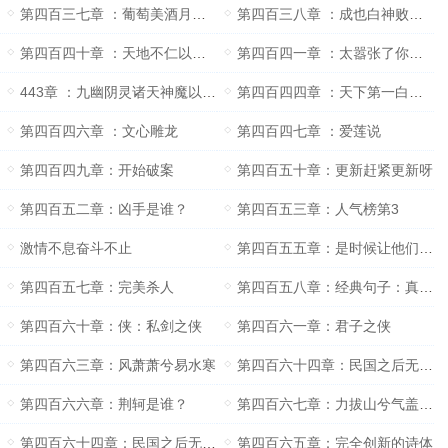
第四百三七章 ：葡萄美酒月光杯
第四百三八章 ：成也白神败也白神
第四百四十章 ：天地不仁以万物为刍狗
第四百四一章 ：太嚣张了你说别打赏就别打赏？
443章 ：九幽阴灵诸天神魔以我血躯奉为牺牲
第四百四四章 ：天下第一白收好我的刀片
第四百四六章 ：文心雕龙
第四百四七章 ：爱莲说
第四百四九章：开始破案
第四百五十章：更新赶紧更新呀
第四百五二章：凶手是谁？
第四百五三章：人气榜第3
激情不息奋斗不止
第四百五五章：是时候让他们知道大白的真正实力了
第四百五七章：完美杀人
第四百五八章：经典句子：真相只有一个
第四百六十章：侠：私剑之侠
第四百六一章：君子之侠
第四百六三章：风萧萧兮易水寒
第四百六十四章：民国之后无大师
第四百六六章：荆轲是谁？
第四百六七章：力拔山兮气盖世（求月票）
第四百六十四章：民国之后无大师
第四百六五章：完全创新的诗体