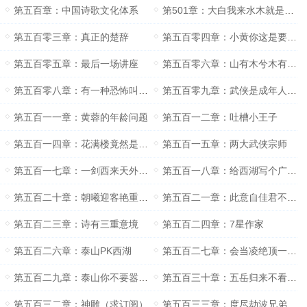
第五百章：中国诗歌文化体系
第501章：大白我来水木就是为了喊你赶紧更新
第五百零三章：真正的楚辞
第五百零四章：小黄你这是要暴走的节奏呀
第五百零五章：最后一场讲座
第五百零六章：山有木兮木有枝心悦君兮君不知
第五百零八章：有一种恐怖叫作聊斋
第五百零九章：武侠是成年人的童话
第五百一一章：黄蓉的年龄问题
第五百一二章：吐槽小王子
第五百一四章：花满楼竟然是一个瞎子
第五百一五章：两大武侠宗师
第五百一七章：一剑西来天外飞仙
第五百一八章：给西湖写个广告词
第五百二十章：朝曦迎客艳重冈晚雨留人入醉乡
第五百二一章：此意自佳君不会一杯当属水仙王
第五百二三章：诗有三重意境
第五百二四章：7星作家
第五百二六章：泰山PK西湖
第五百二七章：会当凌绝顶一览众山小
第五百二九章：泰山你不要嚣张黄山表示不服
第五百三十章：五岳归来不看山黄山归来不看岳
第五百三二章：神雕（求订阅）
第五百三三章：度尽劫波兄弟在相逢一笑泯恩仇