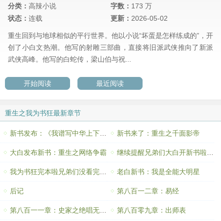
分类：
高辣小说
字数：
173 万
状态：
连载
更新：
2026-05-02
重生回到与地球相似的平行世界。他以小说“坏蛋是怎样练成的”，开
创了小白文热潮。他写的射雕三部曲，直接将旧派武侠推向了新派
武侠高峰。他写的白蛇传，梁山伯与祝...
开始阅读
最近阅读
重生之我为书狂最新章节
新书发布：《我谱写中华上下五千年》
新书来了：重生之千面影帝
大白发布新书：重生之网络争霸
继续提醒兄弟们大白开新书啦：《我是全能大明星》
我为书狂完本啦兄弟们没看完结局的都看一下呀
老白新书：我是全能大明星
后记
第八百一二章：易经
第八百一一章：史家之绝唱无韵之离骚
第八百零九章：出师表