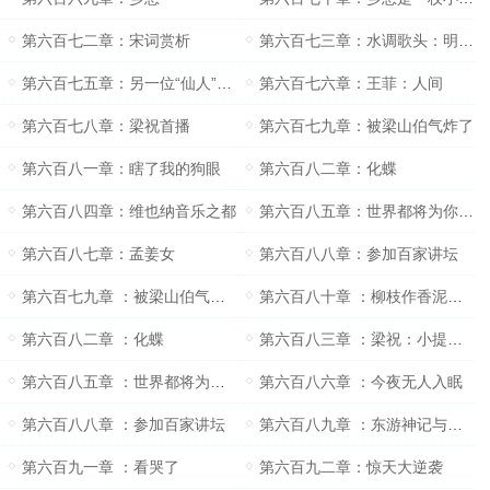
第六百七二章：宋词赏析
第六百七三章：水调歌头：明月几时有
第六百七五章：另一位“仙人”即将诞生
第六百七六章：王菲：人间
第六百七八章：梁祝首播
第六百七九章：被梁山伯气炸了
第六百八一章：瞎了我的狗眼
第六百八二章：化蝶
第六百八四章：维也纳音乐之都
第六百八五章：世界都将为你们的演出而感到震撼
第六百八七章：孟姜女
第六百八八章：参加百家讲坛
第六百七九章 ：被梁山伯气炸了
第六百八十章 ：柳枝作香泥土为炉义结金兰
第六百八二章 ：化蝶
第六百八三章 ：梁祝：小提琴协奏曲
第六百八五章 ：世界都将为你们的演出而感到震撼
第六百八六章 ：今夜无人入眠
第六百八八章 ：参加百家讲坛
第六百八九章 ：东游神记与金刚侠
第六百九一章 ：看哭了
第六百九二章：惊天大逆袭