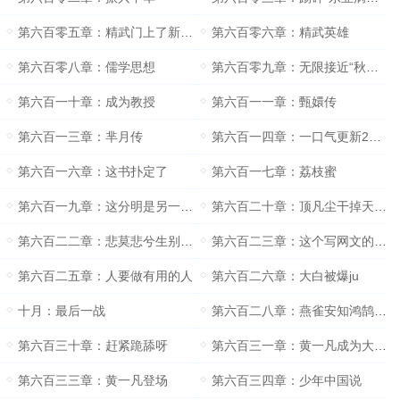
第六百零五章：精武门上了新闻联播
第六百零六章：精武英雄
第六百零八章：儒学思想
第六百零九章：无限接近“秋水先生”的存在
第六百一十章：成为教授
第六百一一章：甄嬛传
第六百一三章：芈月传
第六百一四章：一口气更新20章
第六百一六章：这书扑定了
第六百一七章：荔枝蜜
第六百一九章：这分明是另一个版本的武则天呀
第六百二十章：顶凡尘干掉天下第一白
第六百二二章：悲莫悲兮生别离乐莫乐兮新相知（求月票）
第六百二三章：这个写网文的“凡尘”到底是谁？
第六百二五章：人要做有用的人
第六百二六章：大白被爆ju
十月：最后一战
第六百二八章：燕雀安知鸿鹄之志
第六百三十章：赶紧跪舔呀
第六百三一章：黄一凡成为大学士（求月票）
第六百三三章：黄一凡登场
第六百三四章：少年中国说