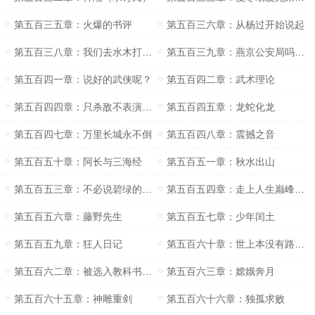
第五百三五章：火爆的书评
第五百三六章：从杨过开始说起
第五百三八章：我们去水木打断黄一凡的狗腿
第五百三九章：燕京公安局吗这里有人游行示威
第五百四一章：说好的武侠呢？
第五百四二章：武术理论
第五百四四章：只杀敌不表演的武术就叫国术
第五百四五章：龙蛇化龙
第五百四七章：万里长城永不倒
第五百四八章：震撼之音
第五百五十章：阿长与三海经
第五百五一章：秋水出山
第五百五三章：不必说碧绿的菜畦光滑的石井栏高大的皂荚树
第五百五四章：走上人生巅峰从读《百草原》开始
第五百五六章：藤野先生
第五百五七章：少年闰土
第五百五九章：狂人日记
第五百六十章：世上本没有路走的人多了也便成了路
第五百六二章：被选入教科书有没有版税？
第五百六三章：嫦娥奔月
第五百六十五章：神雕重剑
第五百六十六章：独孤求败