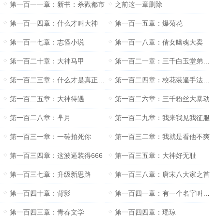
第一百一一章：新书：杀戮都市
之前这一章删除
第一百一四章：什么才叫大神
第一百一五章：爆菊花
第一百一七章：志怪小说
第一百一八章：倩女幽魂大卖
第一百二十章：大神马甲
第一百二一章：三千白玉堂弟子何在？
第一百二三章：什么才是真正的小白文
第一百二四章：校花装逼手法大讨论
第一百二五章：大神待遇
第一百二六章：三千粉丝大暴动
第一百二八章：芈月
第一百二九章：我来我见我征服
第一百三一章：一砖拍死你
第一百三二章：我就是看他不爽
第一百三四章：这波逼装得666
第一百三五章：大神好无耻
第一百三七章：升级新思路
第一百三八章：唐宋八大家之首
第一百四十章：背影
第一百四一章：有一个名字叫：父亲
第一百四三章：青春文学
第一百四四章：瑶琼