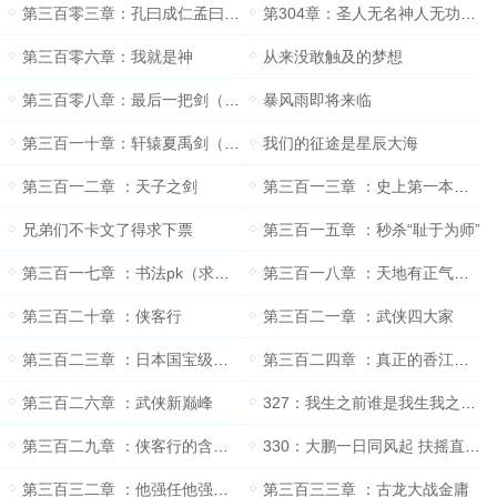
第三百零三章：孔曰成仁孟曰取义
第304章：圣人无名神人无功至人无己
第三百零六章：我就是神
从来没敢触及的梦想
第三百零八章：最后一把剑（求月票）
暴风雨即将来临
第三百一十章：轩辕夏禹剑（求保底月票）
我们的征途是星辰大海
第三百一二章 ：天子之剑
第三百一三章 ：史上第一本纯爱小说
兄弟们不卡文了得求下票
第三百一五章 ：秒杀“耻于为师”
第三百一七章 ：书法pk（求推荐票）
第三百一八章 ：天地有正气杂然赋流形
第三百二十章 ：侠客行
第三百二一章 ：武侠四大家
第三百二三章 ：日本国宝级音乐人：中田美雪
第三百二四章 ：真正的香江之歌（求月票）
第三百二六章 ：武侠新巅峰
327：我生之前谁是我生我之后我是谁？
第三百二九章 ：侠客行的含金度
330：大鹏一日同风起 扶摇直上九万里
第三百三二章 ：他强任他强清风拂山岗
第三百三三章 ：古龙大战金庸