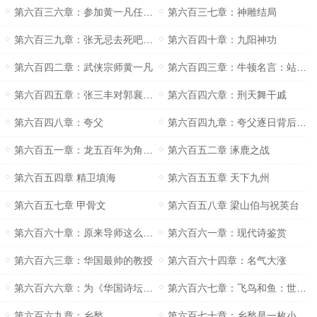
第六百三六章：参加黄一凡任职仪式的都有谁？
第六百三七章：神雕结局
第六百三九章：张无忌去死吧（求月票）
第六百四十章：九阳神功
第六百四二章：武侠宗师黄一凡
第六百四三章：牛顿名言：站于巨人的肩膀之上
第六百四五章：张三丰对郭襄的感情
第六百四六章：刑天舞干戚
第六百四八章：夸父
第六百四九章：夸父逐日背后的意义
第六百五一章：龙五百年为角龙千年为应龙
第六百五二章 涿鹿之战
第六百五四章 精卫填海
第六百五五章 天下九州
第六百五七章 甲骨文
第六百五八章 梁山伯与祝英台
第六百六十章：原来导师这么有趣
第六百六一章：现代诗鉴赏
第六百六三章：华国最帅的教授
第六百六十四章：名气大涨
第六百六六章：为《华国诗坛》杂志作序
第六百六七章：飞鸟和鱼：世界上最遥远的距离
第六百六九章：乡愁
第六百七十章：乡愁是一枚小小的邮票