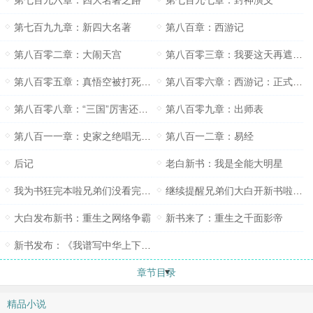
第七百九六章：四大名著之路
第七百九七章：封神演义
第七百九九章：新四大名著
第八百章：西游记
第八百零二章：大闹天宫
第八百零三章：我要这天再遮不住我眼
第八百零五章：真悟空被打死了代替悟空取经的是六耳
第八百零六章：西游记：正式销售
第八百零八章：“三国”厉害还是“战国”厉害？
第八百零九章：出师表
第八百一一章：史家之绝唱无韵之离骚
第八百一二章：易经
后记
老白新书：我是全能大明星
我为书狂完本啦兄弟们没看完结局的都看一下呀
继续提醒兄弟们大白开新书啦：《我是全能大明星》
大白发布新书：重生之网络争霸
新书来了：重生之千面影帝
新书发布：《我谱写中华上下五千年》
章节目录
精品小说