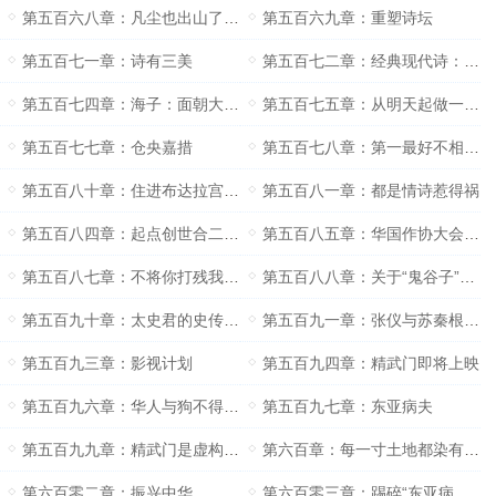
第五百六八章：凡尘也出山了（求月票）
第五百六九章：重塑诗坛
第五百七一章：诗有三美
第五百七二章：经典现代诗：雨巷
第五百七四章：海子：面朝大海春暖花开
第五百七五章：从明天起做一个幸福的人
第五百七七章：仓央嘉措
第五百七八章：第一最好不相见如此便可不相恋
第五百八十章：住进布达拉宫我是雪域最大的王
第五百八一章：都是情诗惹得祸
第五百八四章：起点创世合二为一
第五百八五章：华国作协大会开幕
第五百八七章：不将你打残我就不叫黄一凡
第五百八八章：关于“鬼谷子”的问题（求订阅）
第五百九十章：太史君的史传也是错的
第五百九一章：张仪与苏秦根本不在同一个年代
第五百九三章：影视计划
第五百九四章：精武门即将上映
第五百九六章：华人与狗不得入内
第五百九七章：东亚病夫
第五百九九章：精武门是虚构历史？
第六百章：每一寸土地都染有我们中国人的血
第六百零二章：振兴中华
第六百零三章：踢碎“东亚病夫”牌扁