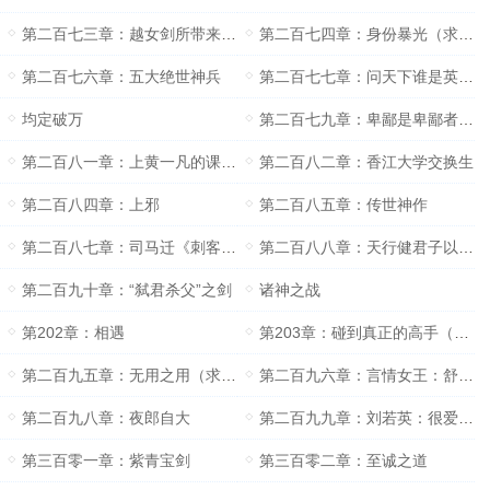
第二百七三章：越女剑所带来的影响
第二百七四章：身份暴光（求月票）
第二百七六章：五大绝世神兵
第二百七七章：问天下谁是英雄舍我其谁
均定破万
第二百七九章：卑鄙是卑鄙者的通行证
第二百八一章：上黄一凡的课我压力很大
第二百八二章：香江大学交换生
第二百八四章：上邪
第二百八五章：传世神作
第二百八七章：司马迁《刺客列传》
第二百八八章：天行健君子以自强不息
第二百九十章：“弑君杀父”之剑
诸神之战
第202章：相遇
第203章：碰到真正的高手（第3章）
第二百九五章：无用之用（求订阅）
第二百九六章：言情女王：舒亦（求月票）
第二百九八章：夜郎自大
第二百九九章：刘若英：很爱很爱你
第三百零一章：紫青宝剑
第三百零二章：至诚之道