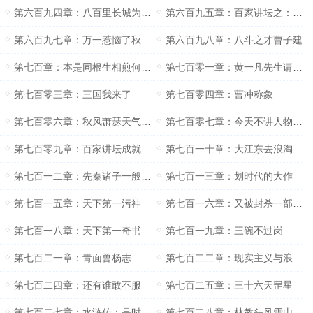
第六百九四章：八百里长城为之崩塌
第六百九五章：百家讲坛之：曹植
第六百九七章：万一惹恼了秋水先生后果很严重的
第六百九八章：八斗之才曹子建
第七百章：本是同根生相煎何太急？
第七百零一章：黄一凡先生请受我一拜
第七百零三章：三国我来了
第七百零四章：曹冲称象
第七百零六章：秋风萧瑟天气凉草木摇落露为霜
第七百零七章：今天不讲人物讲智谋
第七百零九章：百家讲坛成就黄一凡还是黄一凡成就百家讲坛
第七百一十章：大江东去浪淘尽千古风流人物
第七百一二章：先秦诸子一般的存在
第七百一三章：划时代的大作
第七百一五章：天下第一污神
第七百一六章：又被封杀一部小说
第七百一八章：天下第一奇书
第七百一九章：三碗不过岗
第七百二一章：青面兽杨志
第七百二二章：现实主义与浪漫主义
第七百二四章：还有谁敢不服
第七百二五章：三十六天罡星
第七百二七章：水浒传：是时候出现了
第七百二八章：林教头风雪山神庙