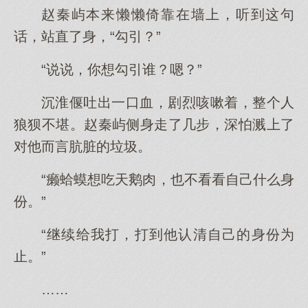
赵秦屿本来懒懒倚靠在墙上，听到这句
话，站直了身，“勾引？”
“说说，你想勾引谁？嗯？”
沉淮偃吐出一口血，剧烈咳嗽着，整个人
狼狈不堪。赵秦屿侧身走了几步，深怕溅上了
对他而言肮脏的垃圾。
“癞蛤蟆想吃天鹅肉，也不看看自己什么身
份。”
“继续给我打，打到他认清自己的身份为
止。”
……