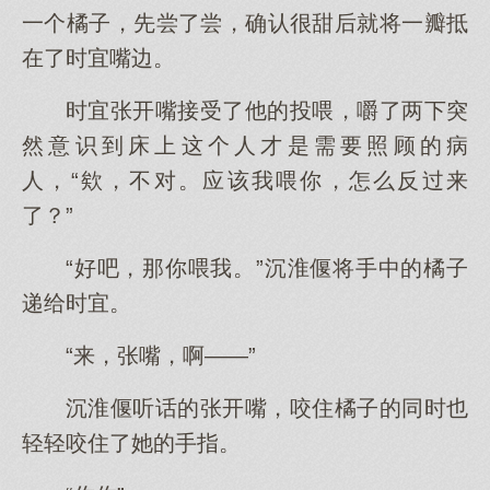
一个橘子，先尝了尝，确认很甜后就将一瓣抵
在了时宜嘴边。
时宜张开嘴接受了他的投喂，嚼了两下突
然意识到床上这个人才是需要照顾的病
人，“欸，不对。应该我喂你，怎么反过来
了？”
“好吧，那你喂我。”沉淮偃将手中的橘子
递给时宜。
“来，张嘴，啊——”
沉淮偃听话的张开嘴，咬住橘子的同时也
轻轻咬住了她的手指。