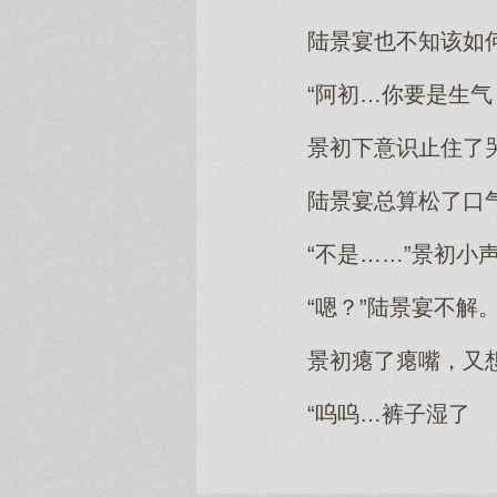
陆景宴也不知该如
“阿初…你要是生
景初下意识止住了
陆景宴总算松了口气
“不是……”景初小
“嗯？”陆景宴不解
景初瘪了瘪嘴，又
“呜呜…裤子湿了