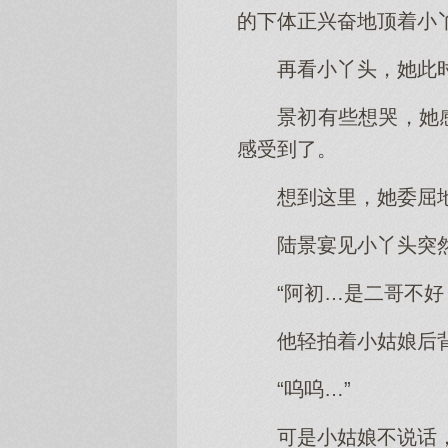
的下体正兴奋地顶着小
再看小丫头，她此
景初有些想哭，她
感受到了。
想到这里，她委屈
陆景宴见小丫头突
“阿初…是二哥不好
他轻拍着小姑娘后
“呜呜…”
可是小姑娘不说话