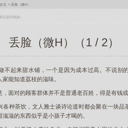
女主
>
丢脸（微H）
入全屏沉浸式阅读）
丢脸（微H）（1 / 2）
做不起来甜水铺，一个是因为成本过高。不说别
人家能知道荔枝的滋味。
意，面对的顾客群体并不是普通老百姓，得是有钱
兴各种茶饮，文人雅士谈诗论道时都会聚在一块品
甜滋滋的东西似乎是小孩子才喝的。