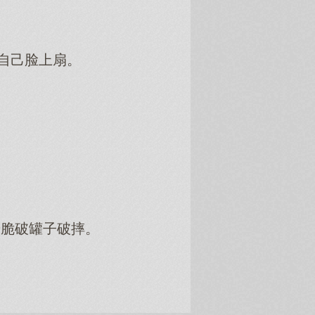
自己脸上扇。
干脆破罐子破摔。