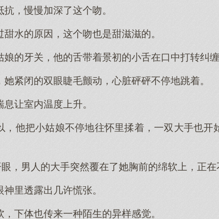
抵抗，慢慢加深了这个吻。
过甜水的原因，这个吻也是甜滋滋的。
姑娘的牙关，他的舌带着景初的小舌在口中打转纠
，她紧闭的双眼睫毛颤动，心脏砰砰不停地跳着。
喘息让室内温度上升。
以，他把小姑娘不停地往怀里揉着，一双大手也开
睁开眼，男人的大手突然覆在了她胸前的绵软上，正在
眼神里透露出几许慌张。
软，下体也传来一种陌生的异样感觉。