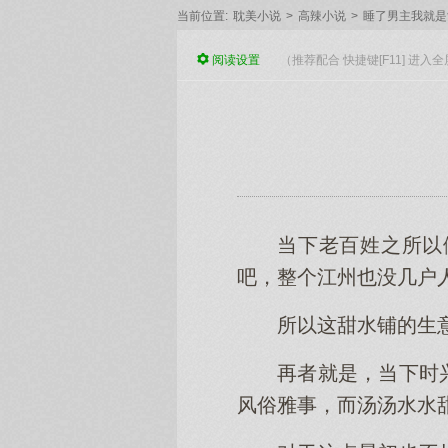
当前位置:
耽美小说
>
高辣小说
>
睡了男主我就是
阅读
设置
（推荐配合 快捷键[F11] 进
当下老百姓之所以
吧，整个江州也没几户
所以这甜水铺的生
再者就是，当下时
风俗雅事，而汤汤水水