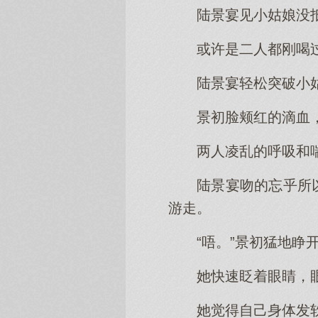
陆景宴见小姑娘没
或许是二人都刚喝
陆景宴轻松突破小
景初脸颊红的滴血
两人凌乱的呼吸和
陆景宴吻的忘乎所
游走。
“唔。”景初猛地
她快速眨着眼睛，
她觉得自己身体发