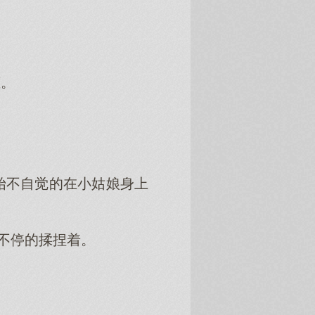
缠。
始不自觉的在小姑娘身上
不停的揉捏着。