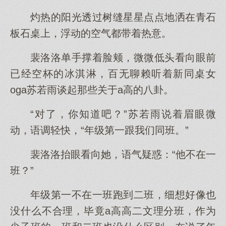
灼热的阳光透过树缝星星点点地洒在青石
板石桌上，浮动的空气都带着热意。
裴洛洛单手撑着脸颊，微微低头看向眼前
已经空杯的冰淇淋，百无聊赖听着新同桌女
oga苏若雨谈起那些关于a高的八卦。
“对了，你知道吧？”苏若雨说着眉眼微
动，语调轻快，“年级第一跟我们同班。”
裴洛洛抬眼看向她，语气疑惑：“他不在一
班？”
年级第一不在一班跑到二班，细想好像也
没什么不合理，毕竟a高高二文理分班，作为