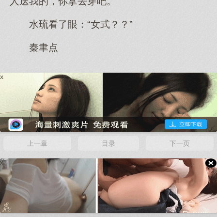
人送我的，你拿去穿吧。”
水琉看了眼：“女式？？”
秦聿点
x
上一章
目录
下一页
x