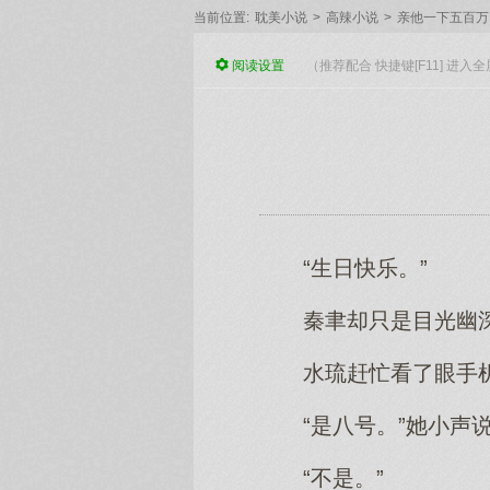
当前位置:
耽美小说
>
高辣小说
>
亲他一下五百万
阅读
设置
（推荐配合 快捷键[F11] 进
“生日快乐。”
秦聿却只是目光幽深
水琉赶忙看了眼手机
“是八号。”她小声
“不是。”