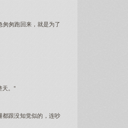
急匆匆跑回来，就是为了
天。”
腿都跟没知觉似的，连吵