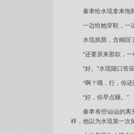
秦聿给水琉拿来拖
一边给她穿鞋，一
水琉抿唇，含糊回了
“还要原来那款，一
“好。”水琉随口答
“啊？哦，行，你还
“好，你早点睡。”
秦聿有些讪讪的离
样，他以为水琉第一次