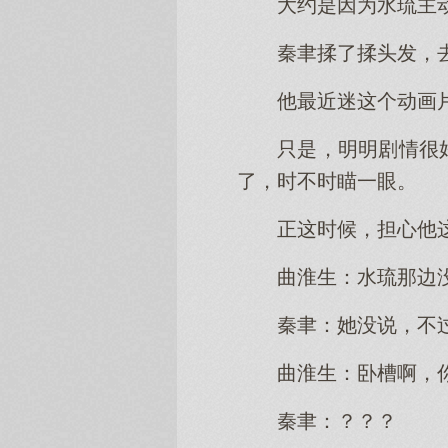
大约是因为水琉主
秦聿揉了揉头发，
他最近迷这个动画
只是，明明剧情很
了，时不时瞄一眼。
正这时候，担心他
曲淮生：水琉那边
秦聿：她没说，不
曲淮生：卧槽啊，
秦聿：？？？