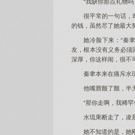
“我缺你那点礼物吗
很平常的一句话，
的钱，虽然尽了她最大
她冷脸下来：“秦
友，根本没有义务必须
深厚，你这样闹，很不可
秦聿本来在痛斥水
他嘴唇颤了颤，半
“那你走啊，我稀罕
水琉果断走了，凌
她不知道的是，她