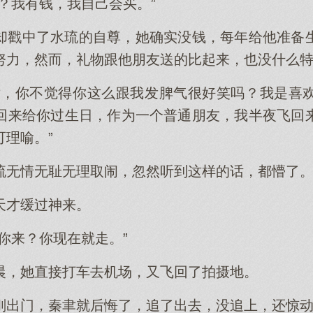
？我有钱，我自己会买。”
却戳中了水琉的自尊，她确实没钱，每年给他准备
努力，然而，礼物跟他朋友送的比起来，也没什么
聿，你不觉得你这么跟我发脾气很好笑吗？我是喜
回来给你过生日，作为一个普通朋友，我半夜飞回
理喻。”
琉无情无耻无理取闹，忽然听到这样的话，都懵了
天才缓过神来。
你来？你现在就走。”
晨，她直接打车去机场，又飞回了拍摄地。
刚出门，秦聿就后悔了，追了出去，没追上，还惊