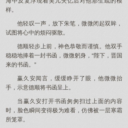
海中反复浮现着芙儿失忆后对他那生疏的模
样。
他轻叹一声，放下朱笔，微微闭起双眸，
试图将心中的烦闷驱散。
德顺轻步上前，神色恭敬而谨慎。他双手
稳稳地捧着一封书函，微微躬身，“陛下，晋国
来的书函。”
赢久安闻言，缓缓睁开了眼，他微微抬
手，示意德顺将书函呈上。
当赢久安打开书函匆匆扫过上面的内容
时，脸色瞬间变得极为难看，仿佛被一层寒霜
所笼罩。