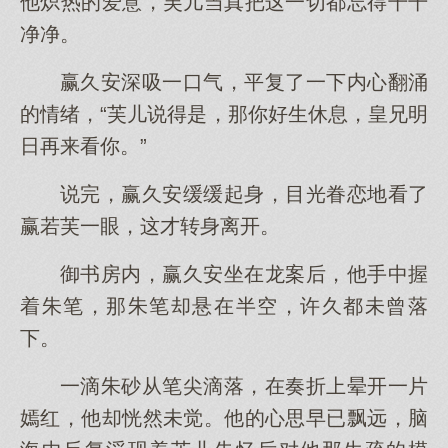
他炽热的爱意，芙儿当真把这一切都忘得干干
净净。
赢久安深吸一口气，平复了一下内心翻涌
的情绪，“芙儿说得是，那你好生休息，皇兄明
日再来看你。”
说完，赢久安缓缓起身，目光眷恋地看了
赢若芙一眼，这才转身离开。
御书房内，赢久安坐在龙案后，他手中握
着朱笔，那朱笔却悬在半空，许久都未曾落
下。
一滴朱砂从笔尖滴落，在奏折上晕开一片
嫣红，他却恍然未觉。他的心思早已飘远，脑