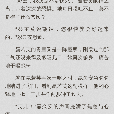
“彩云，我我是不是快死了”赢若芙眼神迷
离，带着深深的恐惧。她每日呕吐不止，莫不
是得了什么恶疾？
“公主莫说胡话，您很快就会好起来
的。”彩云安慰道。
赢若芙的胃里又是一阵痉挛，刚缓过的那
口气还没来得及多吸几口，她再次俯身，痛苦
地干呕起来。
就在赢若芙再次干呕之时，赢久安急匆匆
地踏进了房门。看到赢若芙这副模样，他的心
猛地一揪，三步并作两步冲了过去。
“芙儿！”赢久安的声音充满了焦急与心