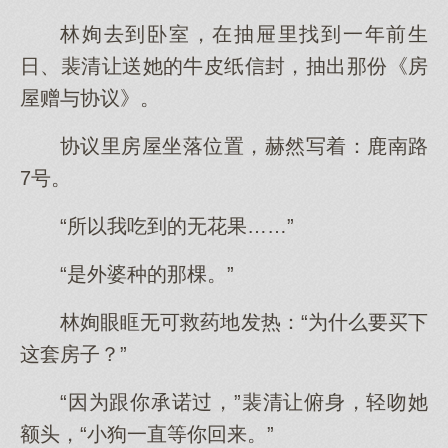
林姰去到卧室，在抽屉里找到一年前生
日、裴清让送她的牛皮纸信封，抽出那份《房
屋赠与协议》。
协议里房屋坐落位置，赫然写着：鹿南路
7号。
“所以我吃到的无花果……”
“是外婆种的那棵。”
林姰眼眶无可救药地发热：“为什么要买下
这套房子？”
“因为跟你承诺过，”裴清让俯身，轻吻她
额头，“小狗一直等你回来。”