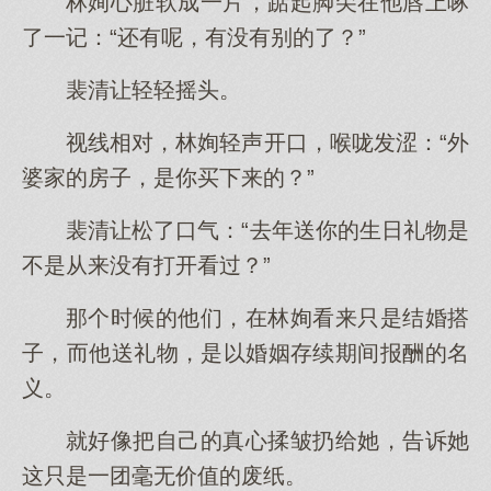
林姰心脏软成一片，踮起脚尖在他唇上啄
了一记：“还有呢，有没有别的了？”
裴清让轻轻摇头。
视线相对，林姰轻声开口，喉咙发涩：“外
婆家的房子，是你买下来的？”
裴清让松了口气：“去年送你的生日礼物是
不是从来没有打开看过？”
那个时候的他们，在林姰看来只是结婚搭
子，而他送礼物，是以婚姻存续期间报酬的名
义。
就好像把自己的真心揉皱扔给她，告诉她
这只是一团毫无价值的废纸。