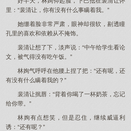
好半天，林姰仰起脸，下巴抵在裴清让怀
里：“裴清让，你有没有什么事瞒着我。”
她绷着脸非常严肃，眼神却很软，剔透瞳
孔里的喜欢和依赖从不掩饰。
裴清让想了下，淡声说：“中午给学生看论
文，被气得没有吃午饭。”
林姰气呼呼在他腰上捏了把：“还有呢，还
有没有什么瞒着我的？”
裴清让抿唇：“背着你喝了一杯奶茶，忘记
给你带。”
林姰有点想笑，但是忍住，继续威逼利
诱：“还有呢？”