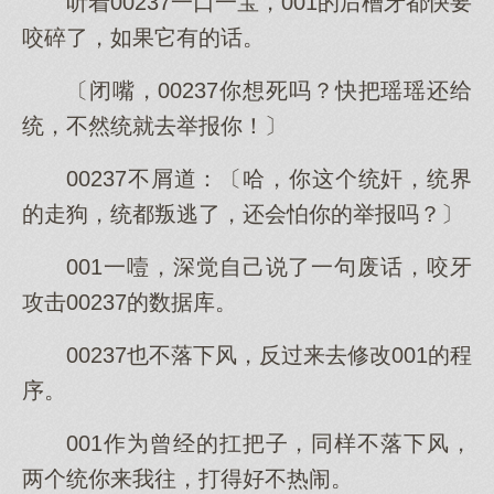
听着00237一口一宝，001的后槽牙都快要
咬碎了，如果它有的话。
〔闭嘴，00237你想死吗？快把瑶瑶还给
统，不然统就去举报你！〕
00237不屑道：〔哈，你这个统奸，统界
的走狗，统都叛逃了，还会怕你的举报吗？〕
001一噎，深觉自己说了一句废话，咬牙
攻击00237的数据库。
00237也不落下风，反过来去修改001的程
序。
001作为曾经的扛把子，同样不落下风，
两个统你来我往，打得好不热闹。