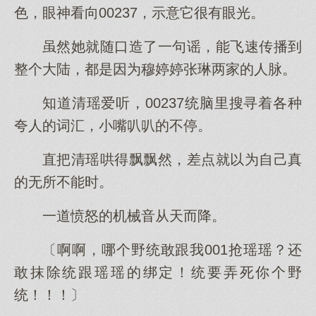
色，眼神看向00237，示意它很有眼光。
虽然她就随口造了一句谣，能飞速传播到
整个大陆，都是因为穆婷婷张琳两家的人脉。
知道清瑶爱听，00237统脑里搜寻着各种
夸人的词汇，小嘴叭叭的不停。
直把清瑶哄得飘飘然，差点就以为自己真
的无所不能时。
一道愤怒的机械音从天而降。
〔啊啊，哪个野统敢跟我001抢瑶瑶？还
敢抹除统跟瑶瑶的绑定！统要弄死你个野
统！！！〕