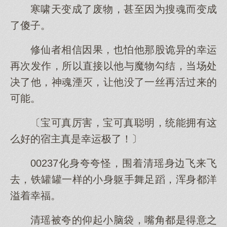
寒啸天变成了废物，甚至因为搜魂而变成
了傻子。
修仙者相信因果，也怕他那股诡异的幸运
再次发作，所以直接以他与魔物勾结，当场处
决了他，神魂湮灭，让他没了一丝再活过来的
可能。
〔宝可真厉害，宝可真聪明，统能拥有这
么好的宿主真是幸运极了！〕
00237化身夸夸怪，围着清瑶身边飞来飞
去，铁罐罐一样的小身躯手舞足蹈，浑身都洋
溢着幸福。
清瑶被夸的仰起小脑袋，嘴角都是得意之