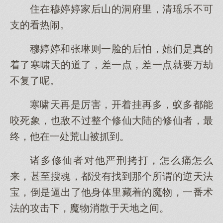
住在穆婷婷家后山的洞府里，清瑶乐不可
支的看热闹。
穆婷婷和张琳则一脸的后怕，她们是真的
着了寒啸天的道了，差一点，差一点就要万劫
不复了呢。
寒啸天再是厉害，开着挂再多，蚁多都能
咬死象，也敌不过整个修仙大陆的修仙者，最
终，他在一处荒山被抓到。
诸多修仙者对他严刑拷打，怎么痛怎么
来，甚至搜魂，都没有找到那个所谓的逆天法
宝，倒是逼出了他身体里藏着的魔物，一番术
法的攻击下，魔物消散于天地之间。