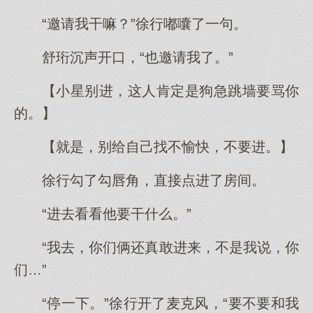
“邀请我干嘛？”徐行嘟囔了一句。
舒珩沉声开口，“也邀请我了。”
【小星别进，这人肯定是狗急跳墙要骂你
的。】
【就是，别给自己找不愉快，不要进。】
徐行勾了勾唇角，直接点进了房间。
“进去看看他要干什么。”
“我去，你们俩还真敢进来，不是我说，你
们…”
“停一下。”徐行开了麦克风，“要不要和我