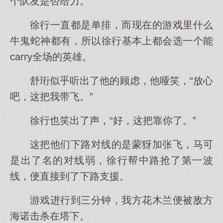
个队友是否给力。
徐行一直都是单排，而现在的游戏里什么
牛鬼蛇神都有，所以徐行基本上都会选一个能
carry全场的英雄。
舒珩似乎听出了他的顾虑，他哑笑，“放心
吧，这把我带飞。”
徐行也笑出了声，“好，这把靠你了。”
这把他们下路对线的是蒙犽加张飞，马可
是出了名的对线弱，徐行帮中路抢了第一波
线，便直接到了下路支援。
游戏进行到三分钟，我方花木兰便被敌方
海诺击杀在塔下。