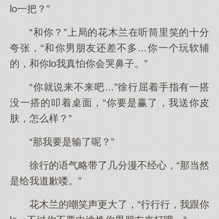
lo一把？”
“和你？”上局的花木兰在听筒里笑的十分
夸张，“和你男朋友还差不多…你一个玩软辅
的，和你lo我真怕你会哭鼻子。”
“你就说来不来吧…”徐行屈着手指有一搭
没一搭的叩着桌面，“你要是赢了，我送你皮
肤，怎么样？”
“那我要是输了呢？”
徐行的语气略带了几分漫不经心，“那当然
是给我道歉喽。”
花木兰的嘲笑声更大了，“行行行，我跟你