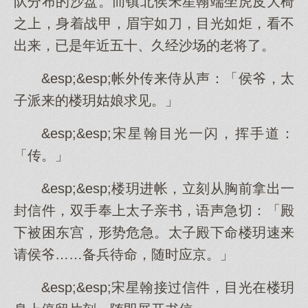
队分布的沙盘。而镇北侯宋星翰端坐虎皮大椅
之上，身着战甲，眉宇如刀，目光如炬，看不
出来，已是年近五十、久经沙场的老将了。
&esp;&esp;帐外传来侍从声：「侯爷，太
子派来的楼玥姑娘求见。」
&esp;&esp;宋星翰目光一闪，挥手道：
「传。」
&esp;&esp;楼玥进帐，立刻从胸前拿出一
封信件，双手奉上太子亲书，语声急切：「殿
下被困东宫，形势危急。太子殿下命楼玥速来
请侯爷……备兵待命，随时应京。」
&esp;&esp;宋星翰接过信件，目光在楼玥