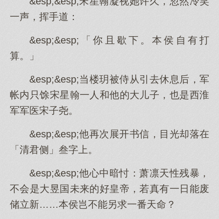
&esp;&esp;宋星翰凝视她许久，忽然冷笑
一声，挥手道：
&esp;&esp;「你且歇下。本侯自有打
算。」
&esp;&esp;当楼玥被侍从引去休息后，军
帐内只馀宋星翰一人和他的大儿子，也是西淮
军军医宋子尧。
&esp;&esp;他再次展开书信，目光却落在
「清君侧」叁字上。
&esp;&esp;他心中暗忖：萧凛天性残暴，
不会是大昱国未来的好皇帝，若真有一日能废
储立新……本侯岂不能另求一番天命？