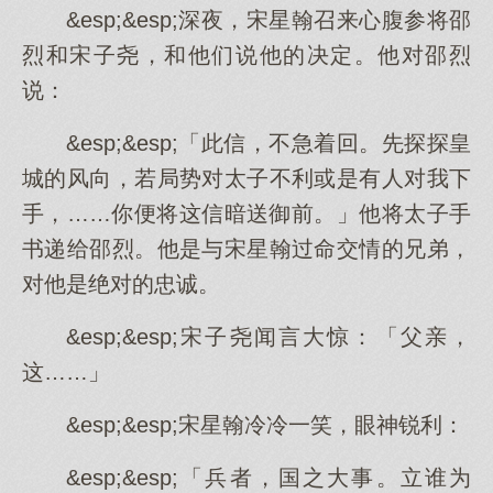
&esp;&esp;深夜，宋星翰召来心腹参将邵
烈和宋子尧，和他们说他的决定。他对邵烈
说：
&esp;&esp;「此信，不急着回。先探探皇
城的风向，若局势对太子不利或是有人对我下
手，……你便将这信暗送御前。」他将太子手
书递给邵烈。他是与宋星翰过命交情的兄弟，
对他是绝对的忠诚。
&esp;&esp;宋子尧闻言大惊：「父亲，
这……」
&esp;&esp;宋星翰冷冷一笑，眼神锐利：
&esp;&esp;「兵者，国之大事。立谁为