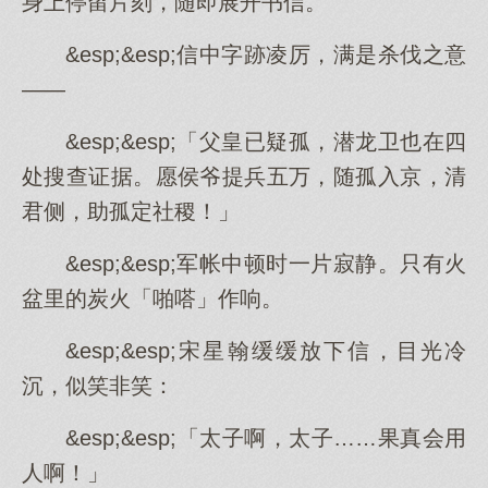
身上停留片刻，随即展开书信。
&esp;&esp;信中字跡凌厉，满是杀伐之意
——
&esp;&esp;「父皇已疑孤，潜龙卫也在四
处搜查证据。愿侯爷提兵五万，随孤入京，清
君侧，助孤定社稷！」
&esp;&esp;军帐中顿时一片寂静。只有火
盆里的炭火「啪嗒」作响。
&esp;&esp;宋星翰缓缓放下信，目光冷
沉，似笑非笑：
&esp;&esp;「太子啊，太子……果真会用
人啊！」