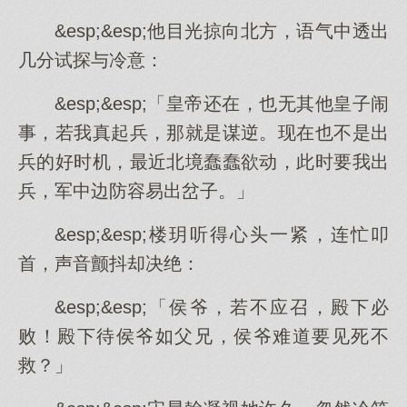
&esp;&esp;他目光掠向北方，语气中透出
几分试探与冷意：
&esp;&esp;「皇帝还在，也无其他皇子闹
事，若我真起兵，那就是谋逆。现在也不是出
兵的好时机，最近北境蠢蠢欲动，此时要我出
兵，军中边防容易出岔子。」
&esp;&esp;楼玥听得心头一紧，连忙叩
首，声音颤抖却决绝：
&esp;&esp;「侯爷，若不应召，殿下必
败！殿下待侯爷如父兄，侯爷难道要见死不
救？」