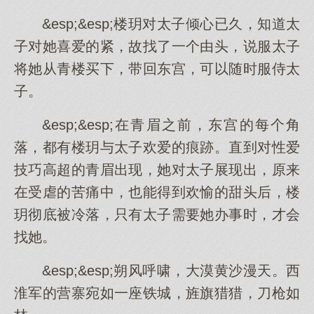
&esp;&esp;楼玥对太子倾心已久，知道太
子对她喜爱的紧，故找了一个由头，说服太子
将她从青楼买下，带回东宫，可以随时服侍太
子。
&esp;&esp;在青眉之前，东宫的每个角
落，都有楼玥与太子欢爱的痕跡。直到对性爱
技巧高超的青眉出现，她对太子展现出，原来
在受虐的苦痛中，也能得到欢愉的甜头后，楼
玥彻底被冷落，只有太子需要她办事时，才会
找她。
&esp;&esp;朔风呼啸，大漠黄沙漫天。西
淮军的营寨宛如一座铁城，旌旗猎猎，刀枪如