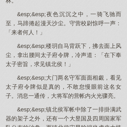
林。
&esp;&esp;夜色沉沉之中，一骑飞驰而
至，马蹄捲起漫天沙尘。守营校尉惊呼一声：
「来者何人！」
&esp;&esp;楼玥自马背跃下，拂去面上风
尘，拿出腰间太子府令牌，冷声道：「在下奉
太子密旨，求见镇北侯！」
&esp;&esp;大门两名守军面面相覷，看见
太子府令牌似是真的，不敢怠慢眼前这名女
子。消息一通传，大将军的营帐内火光骤亮。
&esp;&esp;镇北侯军帐中除了一排掛满武
器的架子之外，还有一个大昱国及四周国家军