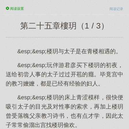
阅读
设置
阅读记录
第二十五章樓玥（1 / 3）
&esp;&esp;楼玥与太子是在青楼相遇的。
&esp;&esp;玩伴游君彦买下楼玥的初夜，
送给初尝人事的太子过过开苞的癮。毕竟宫中
的教习嬤嬤，都是已经有经验的妇人。
&esp;&esp;楼玥的床上青涩模样，很快便
吸引太子的目光及对性事的索求，再加上楼玥
曾受落魄父亲教习诗书，也有点才学，因此太
子常常偷溜出宫找楼玥偷欢。