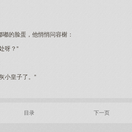
嘟嘟的脸蛋，他悄悄问容榭：
处呀？”
：
灰小皇子了。”
目录
下一页