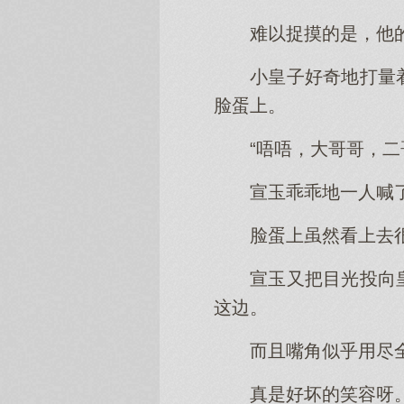
难以捉摸的是，他
小皇子好奇地打量
脸蛋上。
“唔唔，大哥哥，二
宣玉乖乖地一人喊
脸蛋上虽然看上去
宣玉又把目光投向
这边。
而且嘴角似乎用尽
真是好坏的笑容呀