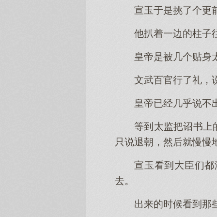
宣玉于是挑了个更
他扒着一边的柱子
皇帝是被几个贴身
文武百官行了礼，
皇帝已经几乎说不
等到太监把诏书上
只说退朝，然后就慢慢
宣玉看到大臣们都
去。
出来的时候看到那