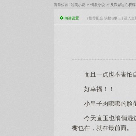
当前位置:
耽美小说
>
情欲小说
>
反派崽崽在权谋
阅读
设置
（推荐配合 快捷键[F11] 进
而且一点也不害怕
好幸福！！
小皇子肉嘟嘟的脸
今天宣玉也悄悄混
榭也在，就在最前面。