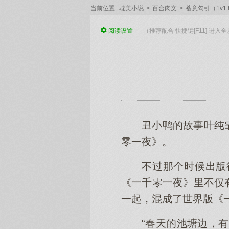
当前位置:
耽美小说
>
百合肉文
>
蓄意勾引（1v1 
阅读
设置
（推荐配合 快捷键[F11] 进
丑小鸭的故事叶纯
零一夜》。
不过那个时候出版
《一千零一夜》里不仅
一起，混成了世界版《
“春天的池塘边，