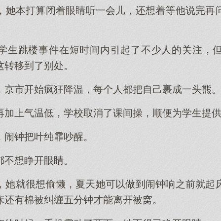
，她本打算闭着眼睛听一会儿，还想着等他说完再
。
学生跳楼事件在短时间内引起了不少人的关注，
这转移到了别处。
，京市开始疯狂降温，每个人都把自己裹成一头熊
再加上气温低，学校取消了课间操，顺便为学生提
，闹钟把叶纯霏吵醒。
都不想睁开眼睛。
，她就很想偷懒，夏天她可以做到闹钟响之前就起
床还有棉被纠缠五分钟才能离开被窝。