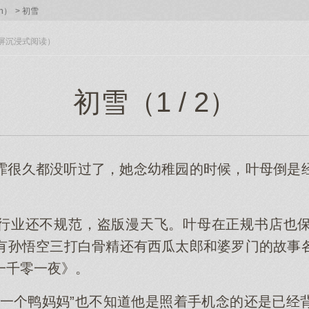
h）
>
初雪
入全屏沉浸式阅读）
初雪（1 / 2）
霏很久都没听过了，她念幼稚园的时候，叶母倒是
行业还不规范，盗版漫天飞。叶母在正规书店也
有孙悟空三打白骨精还有西瓜太郎和婆罗门的故事
一千零一夜》。
有一个鸭妈妈”也不知道他是照着手机念的还是已经