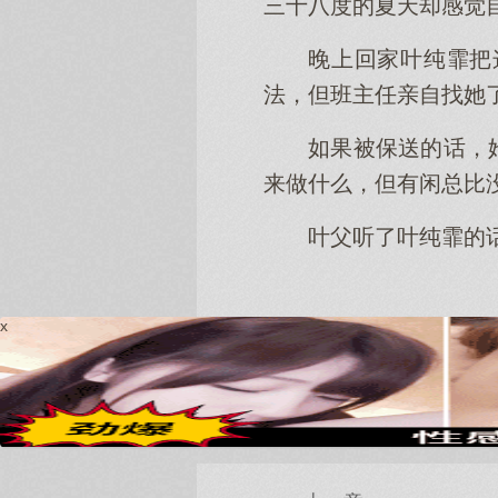
三十八度的夏天却感觉
晚上回家叶纯霏把
法，但班主任亲自找她
如果被保送的话，
来做什么，但有闲总比
叶父听了叶纯霏的
x