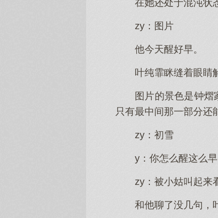
在她还处于混沌状
zy：图片
他今天醒好早。
叶纯霏眯缝着眼睛
图片的景色是钟熠
只有最中间那一部分还
zy：初雪
y：你怎么醒这么早
zy：被小姑叫起来
和他聊了没几句，